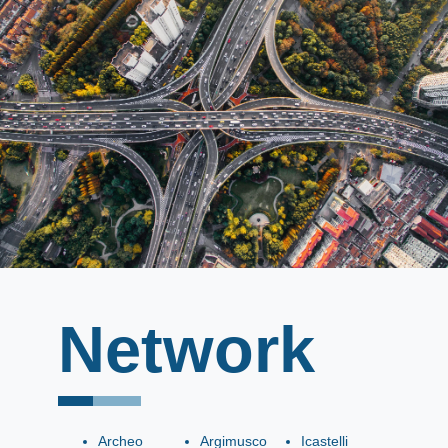
Network
Archeo
Argimusco
Icastelli